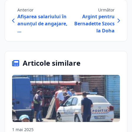
Anterior
Următor
Afișarea salariului în
Argint pentru
anunțul de angajare,
Bernadette Szocs
…
la Doha
Articole similare
1 mai 2025