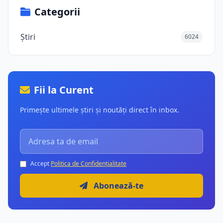
Categorii
Știri
6024
Fii la Curent
Primește ultimele știri și noutăți direct în inbox.
Accept
Politica de Confidențialitate
Abonează-te