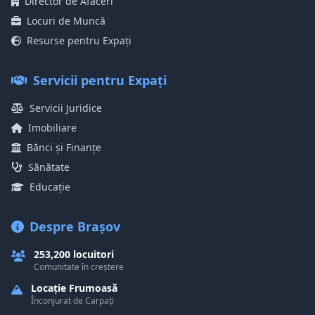
Director de Afaceri
Locuri de Muncă
Resurse pentru Expați
Servicii pentru Expați
Servicii Juridice
Imobiliare
Bănci și Finanțe
Sănătate
Educație
Despre Brașov
253,200 locuitori
Comunitate în creștere
Locație Frumoasă
Înconjurat de Carpați