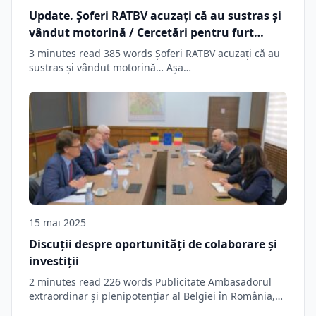
Update. Șoferi RATBV acuzați că au sustras și
vândut motorină / Cercetări pentru furt
calificat și tăinuire
3 minutes read 385 words Șoferi RATBV acuzați că au
sustras și vândut motorină… Așa…
15 mai 2025
Discuții despre oportunități de colaborare și
investiții
2 minutes read 226 words Publicitate Ambasadorul
extraordinar și plenipotențiar al Belgiei în România,
Jean…