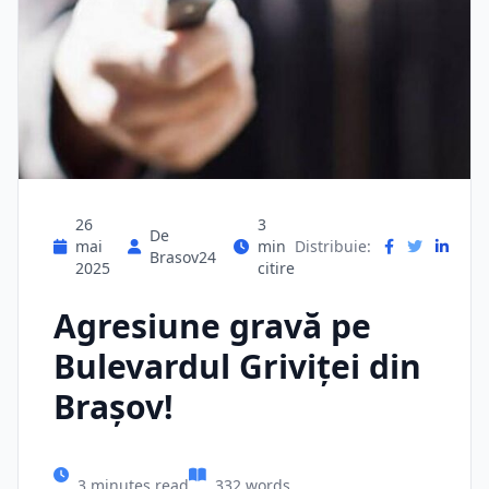
26
3
De
mai
min
Distribuie:
Brasov24
2025
citire
Agresiune gravă pe
Bulevardul Griviței din
Brașov!
3 minutes read
332 words