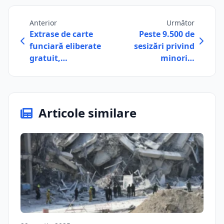
Anterior
Următor
Extrase de carte
Peste 9.500 de
funciară eliberate
sesizări privind
gratuit,…
minori…
Articole similare