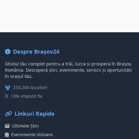
Despre Brașov24
Ghidul tău complet pentru a trăi, lucra și prospera în Brașov,
România. Descoperă știri, evenimente, servicii și oportunități
în orașul tău.
253,200 locuitori
10% impozit fix
Linkuri Rapide
Ultimele Știri
Evenimente Viitoare