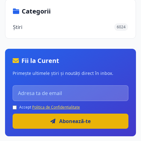
Categorii
Știri
6024
Fii la Curent
Primește ultimele știri și noutăți direct în inbox.
Accept
Politica de Confidențialitate
Abonează-te