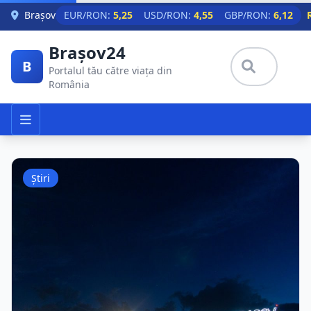
Skip to main content
Brașov
EUR/RON:
5,25
USD/RON:
4,55
GBP/RON:
6,12
Brașov24
B
Portalul tău către viața din
România
Știri