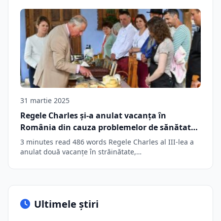
oaspeților Casei Regale a României
31 martie 2025
Regele Charles și-a anulat vacanța în
România din cauza problemelor de sănătate.
„Adoră România și așteaptă cu nerăbdare să
3 minutes read 486 words Regele Charles al III-lea a
o viziteze”
anulat două vacanțe în străinătate,…
Ultimele știri