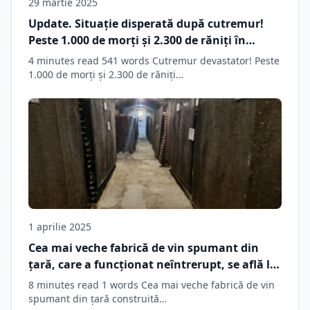
29 martie 2025
Update. Situație disperată după cutremur!
Peste 1.000 de morți și 2.300 de răniţi în
Myanmar și Thailanda / „Săpăm după
4 minutes read 541 words Cutremur devastator! Peste
oameni cu mâinile goale (…) Mă simt
1.000 de morți și 2.300 de răniţi…
deznădăjduit!”
1 aprilie 2025
Cea mai veche fabrică de vin spumant din
țară, care a funcționat neîntrerupt, se află la
doar 30 de kilometri de Braşov. Povestea
8 minutes read 1 words Cea mai veche fabrică de vin
vinului spumant care ajunge pe masa
spumant din țară construită…