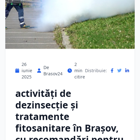
26
2
De
iunie
min
Distribuie:
Brasov24
2025
citire
activități de
dezinsecție și
tratamente
fitosanitare în Brașov,
cu recomandări pentru