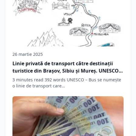
26 martie 2025
Linie privată de transport către destinații
turistice din Brașov, Sibiu și Mureș. UNESCO –
Bus, alternativă pentru turiștii care nu vor să
3 minutes read 392 words UNESCO – Bus se numește
conducă
o linie de transport care…