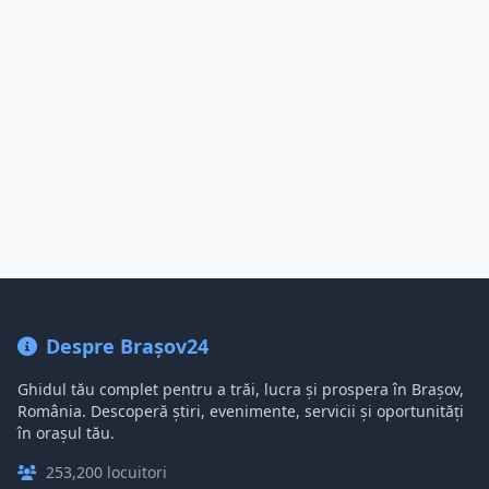
Despre Brașov24
Ghidul tău complet pentru a trăi, lucra și prospera în Brașov,
România. Descoperă știri, evenimente, servicii și oportunități
în orașul tău.
253,200 locuitori