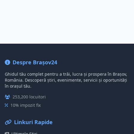
Despre Brașov24
Ghidul tău complet pentru a trăi, lucra și prospera în Brașov,
România. Descoperă știri, evenimente, servicii și oportunități
în orașul tău.
253,200 locuitori
10% impozit fix
Linkuri Rapide
Ultimele Știri