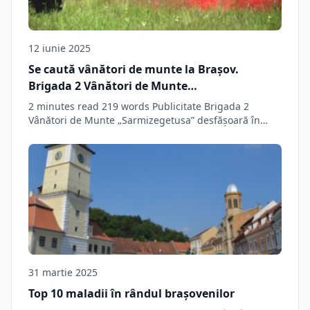
12 iunie 2025
Se caută vânători de munte la Braşov.
Brigada 2 Vânători de Munte
„Sarmizegetusa” angajează soldaţi. Care sunt
2 minutes read 219 words Publicitate Brigada 2
condiţiile
Vânători de Munte „Sarmizegetusa” desfășoară în
această…
31 martie 2025
Top 10 maladii în rândul brașovenilor