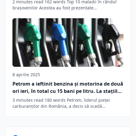
2 minutes read 162 words Top 10 maladii în rândul
brașovenilor Acestea au fost prezentate…
8 aprilie 2025
Petrom a ieftinit benzina și motorina de două
ori ieri, în total cu 15 bani pe litru. La stațiile
de alimentare din Brașov sunt diferențe de
3 minutes read 180 words Petrom, liderul pieței
preț și de 23 de bani pe litru
carburanților din România, a decis să scadă…