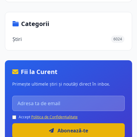
Categorii
Știri
6024
Fii la Curent
Primește ultimele știri și noutăți direct în inbox.
Accept
Politica de Confidențialitate
Abonează-te