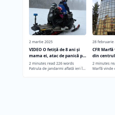
2 martie 2025
28 februarie
VIDEO O fetiță de 8 ani și
CFR Marfă 
mama ei, atac de panică pe
din centru
o pârtie din Predeal.
2 minutes read 226 words
2 minutes re
Jandarmii le-au găsit
Patrula de jandarmi aflată ieri în
Marfă vinde o
serviciu pe pârtiile din…
BrașovuluiS
speriate și cu o ușoară
hipotermie