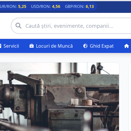
UR/RON:
5,25
USD/RON:
4,56
GBP/RON:
6,13
Servicii
Locuri de Muncă
Ghid Expat