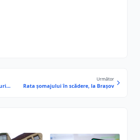
Următor
nuri…
Rata şomajului în scădere, la Braşov