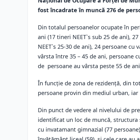
Naţional de Ocupare a Forţei de Mu
fost încadrate în muncă 276 de perso
Din totalul persoanelor ocupate în peri
ani (17 tineri NEET`s sub 25 de ani), 27
NEET`s 25-30 de ani), 24 persoane cu v
vârsta între 35 – 45 de ani, persoane c
de persoane au vârsta peste 55 de ani
În funcţie de zona de rezidenţă, din t
persoane provin din mediul urban, iar
Din punct de vedere al nivelului de pre
identificat un loc de muncă, structura 
cu invatamant gimnazial (77 persoane)
învățământ liceal (59), si cele care au