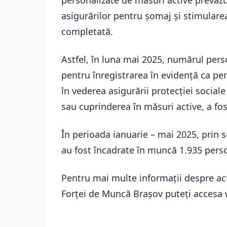
personalizate de măsuri active prevăzu
asigurărilor pentru şomaj şi stimulare
completată.
Astfel, în luna mai 2025, numărul pers
pentru înregistrarea în evidenţă ca pe
în vederea asigurării protecţiei socia
sau cuprinderea în măsuri active, a fo
În perioada ianuarie – mai 2025, prin s
au fost încadrate în muncă 1.935 pers
Pentru mai multe informații despre ac
Forței de Muncă Brașov puteți accesa