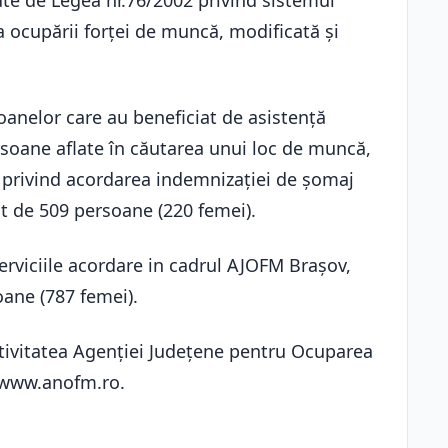
te de Legea nr.76/2002 privind sistemul
a ocupării forţei de muncă, modificată şi
oanelor care au beneficiat de asistenţă
rsoane aflate în căutarea unui loc de muncă,
le privind acordarea indemnizaţiei de şomaj
st de 509 persoane (220 femei).
erviciile acordare in cadrul AJOFM Brașov,
oane (787 femei).
tivitatea Agenției Județene pentru Ocuparea
 www.anofm.ro.