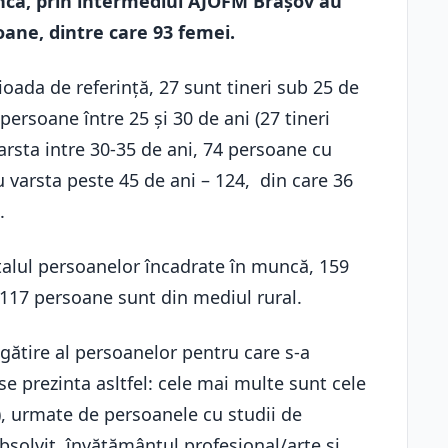
ncă, prin intermediul AJOFM Brașov au
ane, dintre care 93 femei.
oada de referință, 27 sunt tineri sub 25 de
 persoane între 25 și 30 de ani (27 tineri
arsta intre 30-35 de ani, 74 persoane cu
u varsta peste 45 de ani – 124, din care 36
.
otalul persoanelor încadrate în muncă, 159
 117 persoane sunt din mediul rural.
gătire al persoanelor pentru care s-a
se prezinta asltfel: cele mai multe sunt cele
, urmate de persoanele cu studii de
 absolvit învățământul profesional/arte și