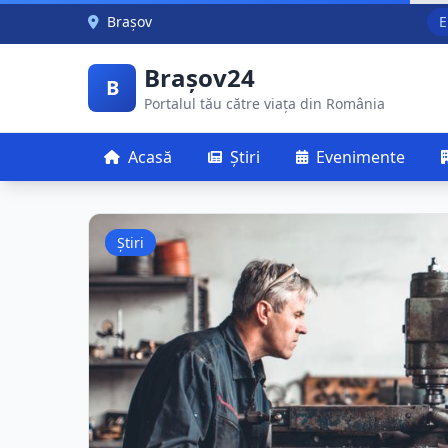
Skip to main content
Brașov
E
Brașov24
B
Portalul tău către viața din România
Acasă
Știri
Evenimente
Știri