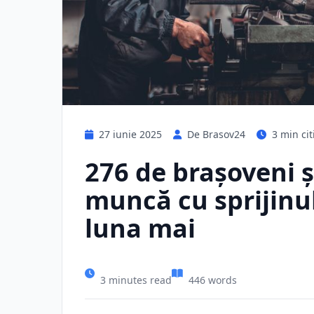
27 iunie 2025
De Brasov24
3 min cit
276 de braşoveni ş
muncă cu sprijinu
luna mai
3 minutes read
446 words