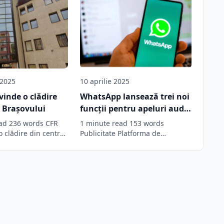
 2025
10 aprilie 2025
vinde o clădire
WhatsApp lansează trei noi
l Brașovului
funcții pentru apeluri audio
și video
ad 236 words CFR
1 minute read 153 words
 clădire din centrul
Publicitate Platforma de
NTFM CFR Marfă…
mesagerie WhatsApp, deținută
de Meta, introduce trei…