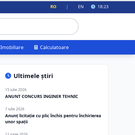
RO
|
EN
18:23
Imobiliare
Calculatoare
Ultimele știri
15 iulie 2026
ANUNT CONCURS INGINER TEHNIC
7 iulie 2026
Anunț licitație cu plic închis pentru închirierea
unor spații
11 iunie 2026